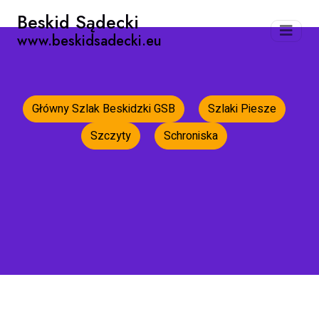
Beskid Sądecki
www.beskidsadecki.eu
Główny Szlak Beskidzki GSB
Szlaki Piesze
Szczyty
Schroniska
Strona główna