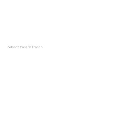
Zobacz trasę w Traseo
Pobierz Trasę GPS
Opis ścieżka geologiczna w Uhryniu
Dolina Uhryńskiego Potoku.
Przystanek 1