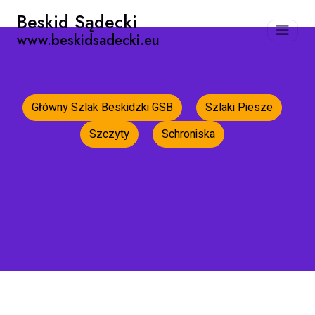
Beskid Sądecki
www.beskidsadecki.eu
Główny Szlak Beskidzki GSB
Szlaki Piesze
Szczyty
Schroniska
Strona główna