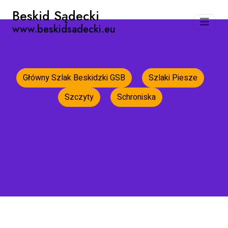
Beskid Sądecki
www.beskidsadecki.eu
Główny Szlak Beskidzki GSB
Szlaki Piesze
Szczyty
Schroniska
Strona główna