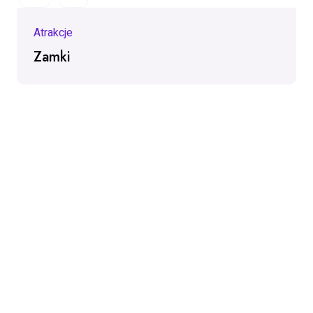
Atrakcje
Zamki
Podziel
Facebook
Email
Messenger
WhatsApp
X
Copy
Gmail
się
Link
Kontakt
kontakt@beskidsadecki.eu
zdjecia@beskidsadecki.eu
Szybkie linki