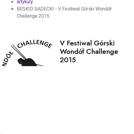
artykuly
BESKID SĄDECKI - V Festiwal Górski Wondół
Challenge 2015
V Festiwal Górski
Wondół Challenge
2015
- w weekend 21-22 marca w
Szczyrku odbył się V Festiwal
Górski Wondół Challenge 2015,
którego organizatorem był Zarząd
Główny GOPR i Fundacja Radan.
Festiwal wsparła TATRA - sponsor GOPR od 2009 r.
Już po raz piąty w Szczyrku
spotkali się pasjonaci gór,