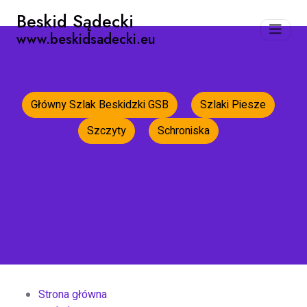
Beskid Sądecki
www.beskidsadecki.eu
Główny Szlak Beskidzki GSB
Szlaki Piesze
Szczyty
Schroniska
Strona główna