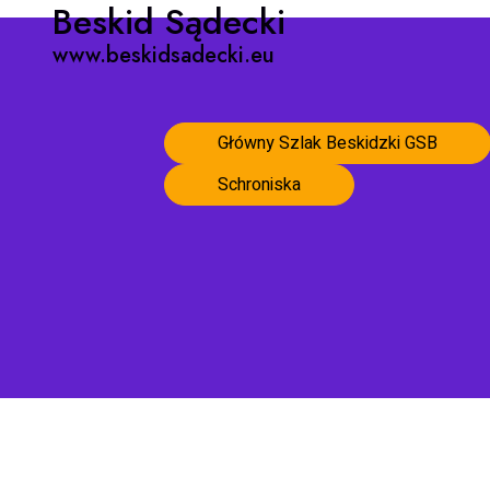
Beskid Sądecki
www.beskidsadecki.eu
Główny Szlak Beskidzki GSB
Schroniska
Strona główna
artykuly