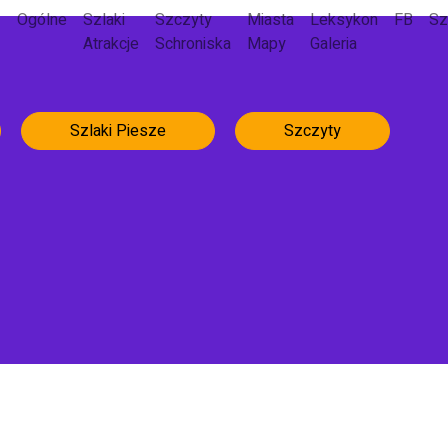
Ogólne
Szlaki
Szczyty
Miasta
Leksykon
FB
Sz
Atrakcje
Schroniska
Mapy
Galeria
Szlaki Piesze
Szczyty