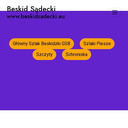
Beskid Sądecki
www.beskidsadecki.eu
Główny Szlak Beskidzki GSB
Szlaki Piesze
Szczyty
Schroniska
Strona główna