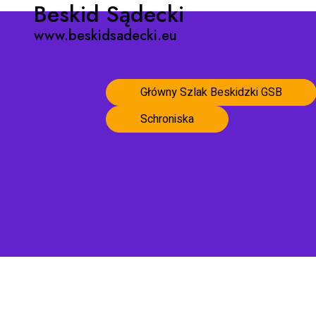
Beskid Sądecki
www.beskidsadecki.eu
Główny Szlak Beskidzki GSB
Schroniska
Strona główna
Pogoda w Beskidzie Sądeckim