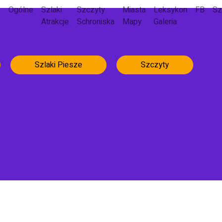
Ogólne
Szlaki
Szczyty
Miasta
Leksykon
FB
Sz
Atrakcje
Schroniska
Mapy
Galeria
Szlaki Piesze
Szczyty