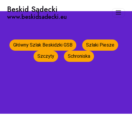
Beskid Sądecki
www.beskidsadecki.eu
Główny Szlak Beskidzki GSB
Szlaki Piesze
Szczyty
Schroniska
Strona główna