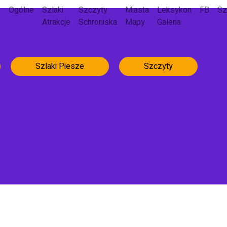
Ogólne
Szlaki
Szczyty
Miasta
Leksykon
FB
Sz
Atrakcje
Schroniska
Mapy
Galeria
Szlaki Piesze
Szczyty