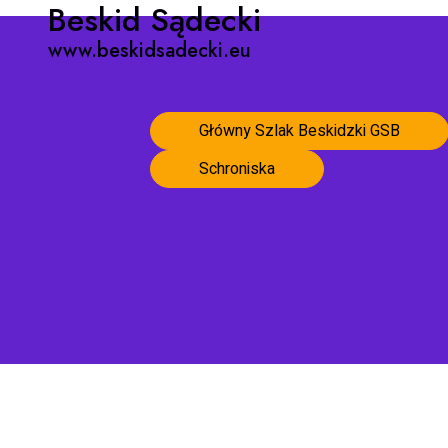
Beskid Sądecki
www.beskidsadecki.eu
Główny Szlak Beskidzki GSB
Schroniska
Strona główna
Schroniska Beskidu Sądeckiego