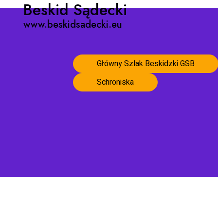
Beskid Sądecki
www.beskidsadecki.eu
Główny Szlak Beskidzki GSB
Schroniska
Strona główna
Pogoda w Beskidzie Sądeckim