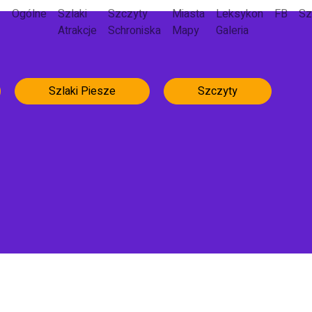
Ogólne
Szlaki
Szczyty
Miasta
Leksykon
FB
Sz
Atrakcje
Schroniska
Mapy
Galeria
Szlaki Piesze
Szczyty