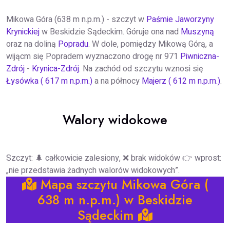
Mikowa Góra (638 m n.p.m.) - szczyt w
Paśmie Jaworzyny
Krynickiej
w Beskidzie Sądeckim. Góruje ona nad
Muszyną
oraz na doliną
Popradu
. W dole, pomiędzy Mikową Górą, a
wijącm się Popradem wyznaczono drogę nr 971
Piwniczna-
Zdrój
-
Krynica-Zdrój
. Na zachód od szczytu wznosi się
Łysówka ( 617 m n.p.m.)
a na północy
Majerz ( 612 m n.p.m.)
.
Walory widokowe
Szczyt: 🌲 całkowicie zalesiony, ❌ brak widoków 👉 wprost:
„nie przedstawia żadnych walorów widokowych”.
Mapa szczytu Mikowa Góra (
638 m n.p.m.) w Beskidzie
Sądeckim