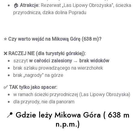
🏠
Atrakcje:
Rezerwat „Las Lipowy Obrożyska”, ścieżka
przyrodnicza, dzika dolina Popradu
⭐ Czy warto wejść na Mikową Górę (638 m)?
❌ RACZEJ NIE (dla turystyki górskiej):
szczyt
w całości zalesiony → brak widoków
brak szlaku prowadzącego na wierzchołek
brak „nagrody” na górze
✅ TAK tylko jako spacer:
w ramach ścieżki przyrodniczej (Las Lipowy Obrożyska)
dla przyrody, nie dla panoram
📍 Gdzie leży Mikowa Góra ( 638 m
n.p.m.)