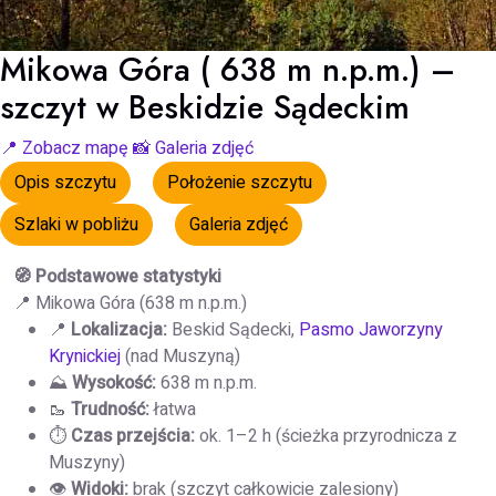
Mikowa Góra ( 638 m n.p.m.) –
szczyt w Beskidzie Sądeckim
📍 Zobacz mapę
📸 Galeria zdjęć
Opis szczytu
Położenie szczytu
Szlaki w pobliżu
Galeria zdjęć
🧭 Podstawowe statystyki
📍 Mikowa Góra (638 m n.p.m.)
📍
Lokalizacja:
Beskid Sądecki,
Pasmo Jaworzyny
Krynickiej
(nad Muszyną)
⛰️
Wysokość:
638 m n.p.m.
🥾
Trudność:
łatwa
⏱️
Czas przejścia:
ok. 1–2 h (ścieżka przyrodnicza z
Muszyny)
👁️
Widoki:
brak (szczyt całkowicie zalesiony)