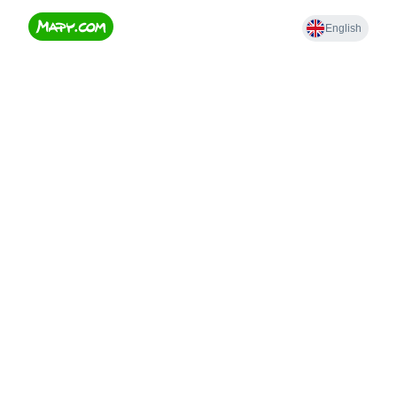
Lokalizacja GPS: 49°21'15.0"N
20°52'45.6"E
🏞️ Charakterystyka szczytu Mikowa
Góra ( 638 m n.p.m.)
Mikowa objęta jest ochroną w
postaci
Popradzkiego Parku
Krajobrazowego
, o powierzchni
52 000 ha, który został