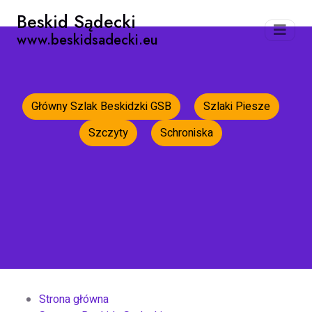
Beskid Sądecki
www.beskidsadecki.eu
Główny Szlak Beskidzki GSB
Szlaki Piesze
Szczyty
Schroniska
Strona główna