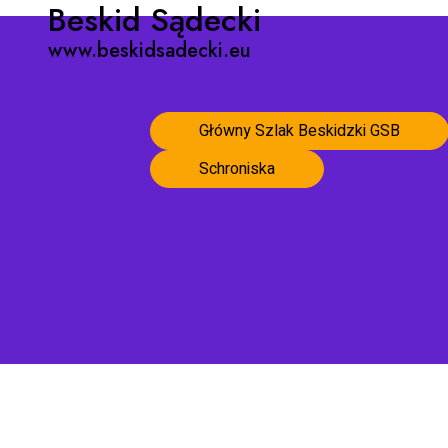
Beskid Sądecki
www.beskidsadecki.eu
Główny Szlak Beskidzki GSB
Schroniska
Strona główna
Szczyty Beskidu Sądeckiego