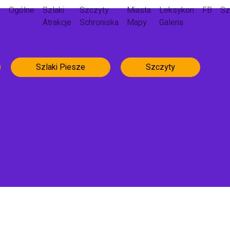
Ogólne
Szlaki
Szczyty
Miasta
Leksykon
FB
Sz
Atrakcje
Schroniska
Mapy
Galeria
Szlaki Piesze
Szczyty