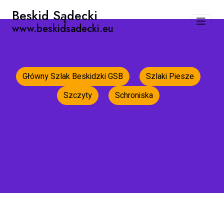
Beskid Sądecki
www.beskidsadecki.eu
Główny Szlak Beskidzki GSB
Szlaki Piesze
Szczyty
Schroniska
Strona główna