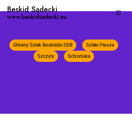
Beskid Sądecki
www.beskidsadecki.eu
Główny Szlak Beskidzki GSB
Szlaki Piesze
Szczyty
Schroniska
Strona główna