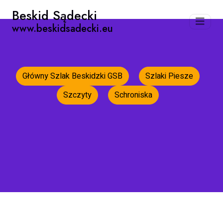
Beskid Sądecki
www.beskidsadecki.eu
Główny Szlak Beskidzki GSB
Szlaki Piesze
Szczyty
Schroniska
Strona główna